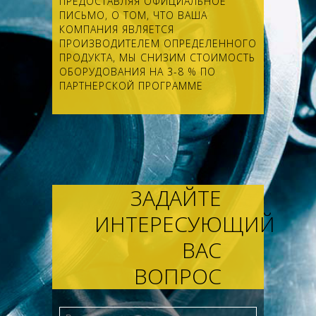
ПРЕДОСТАВЛЯЯ ОФИЦИАЛЬНОЕ
ПИСЬМО, О ТОМ, ЧТО ВАША
КОМПАНИЯ ЯВЛЯЕТСЯ
ПРОИЗВОДИТЕЛЕМ ОПРЕДЕЛЕННОГО
ПРОДУКТА, МЫ СНИЗИМ СТОИМОСТЬ
ОБОРУДОВАНИЯ НА 3-8 % ПО
ПАРТНЕРСКОЙ ПРОГРАММЕ
ЗАДАЙТЕ
ИНТЕРЕСУЮЩИЙ
ВАС
ВОПРОС